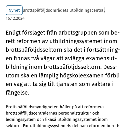
Nyhet
Brottspåföljdsområdets utbildningscentral
16.12.2024
En­ligt för­sla­get från ar­bets­grup­pen som be­
rett re­for­men av ut­bild­nings­sy­ste­met inom
brottspå­följds­sek­torn ska det i fort­sätt­ning­
en fin­nas två vägar att av­läg­ga ex­a­mens­ut­
bild­ning inom brottspå­följds­sek­torn. Dess­
utom ska en lämp­lig hög­sko­le­ex­a­men för­bli
en väg att ta sig till tjäns­ten som väk­ta­re i
fäng­el­se.
Brottspåföljdsmyndigheten håller på att reformera
brottspåföljdscentralernas personalstruktur och
ledningssystem och likaså utbildningssystemet inom
sektorn. För utbildningssystemets del har reformen beretts