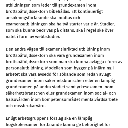
utbildningen som leder till grundexamen inom
brottspåföljdssektorn bibehållas. Ett kontinuerligt
ansökningsförfarande ska inrättas och
examensutbildningen ska ha två starter varje år. Studier,
som ska kunna bedrivas på distans, ska i regel ske över
nätet i form av webbstudier.
Den andra vägen till examensinriktad utbildning inom
brottspåföljdssektorn ska vara grundexamen inom
brottspåföljdssektorn som man ska kunna avlägga i form av
personalutbildning. Modellen som bygger på inlärning i
arbetet ska vara avsedd för sökande som redan avlagt
grundexamen inom säkerhetsbranschen eller en lämplig
grundexamen på andra stadiet samt yrkesexamen inom
säkerhetsbranschen eller grundexamen inom social- och
hälsovården inom kompetensområdet mentalvårdsarbete
och missbrukarvård.
Enligt arbetsgruppens förslag ska en lämplig
högskoleexamen fortfarande kunna ge behörighet för