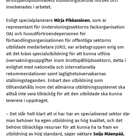
Brottspåföljdsområdets utbildningscentral hördes och
involverades i arbetet.
Enligt specialplanerare
Mirja Pikkarainen
, som är
representant för Undervisningssektorns Fackorganisation
OAJ och huvudförtroendepersonen för
förhandlingsorganisationen för offentliga sektorns
utbildade medarbetare JUKO, var arbetsgruppen enig om
att det krävs specialutbildning för att kunna utföra
övervakningsuppgifter inom brottspåföljdssektorn, detta i
enlighet med nationella och internationella
rekommendationer samt laglighetsövervakarnas
ställningstaganden. Enbart den utbildning som
tillhandahålls inom det allmänna utbildningssystemet ska
alltså inte vara tillräcklig för att den utbildade ska kunna
leverera i uppdraget.
– Det står helt klart att vi har här en specialiserad sektor där
man behöver ha egen utbildning av hög kvalitet, och det
behövs tillräckliga resurser för att kunna ha ta fram en
utbildning av hög standard, säger väktare
Seija Mäenpää
,