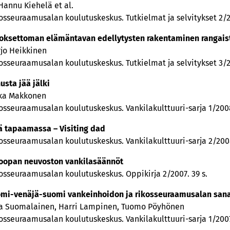
Hannu Kiehelä et al.
osseuraamusalan koulutuskeskus. Tutkielmat ja selvitykset 2/2
oksettoman elämäntavan edellytysten rakentaminen rangaist
jo Heikkinen
osseuraamusalan koulutuskeskus. Tutkielmat ja selvitykset 3/2
usta jää jälki
ka Makkonen
osseuraamusalan koulutuskeskus. Vankilakulttuuri-sarja 1/2008
ä tapaamassa – Visiting dad
osseuraamusalan koulutuskeskus. Vankilakulttuuri-sarja 2/2008
oopan neuvoston vankilasäännöt
osseuraamusalan koulutuskeskus. Oppikirja 2/2007. 39 s.
mi-venäjä-suomi vankeinhoidon ja rikosseuraamusalan san
a Suomalainen, Harri Lampinen, Tuomo Pöyhönen
osseuraamusalan koulutuskeskus. Vankilakulttuuri-sarja 1/2007