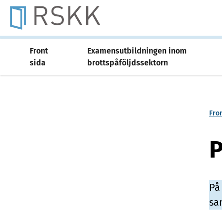
Skip to content -saavutettavuusohje
Front
Examensutbildningen inom
sida
brottspåföljdssektorn
Fron
P
På
sa