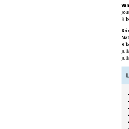
Van
Jou
Rik
Kri
Mat
Rik
Jul
Jul
L