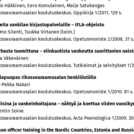
jo Häkkinen, Eero Komulainen, Maija Satukangas
osseuraamusalan koulutuskeskus. Oppikirja 1/2011. 129 s.
eita vankilan kirjastopalveluille – IFLA-ohjeisto
mo Silenti, Tuukka Virtanen (toim.)
osseuraamusalan koulutuskeskus. Opetusmoniste 2/2008. 37 s.
hasta tuomittuna – elinkautista vankeutta suorittavien nais
a Väkeväinen
osseuraamusalan koulutuskeskus. Tutkielmat ja selvitykset 1/2
iapuopas rikosseuraamusalan henkilöstölle
i-Pekka Nakari
osseuraamusalan koulutuskeskus. Opetusmoniste 1/2010. 81 s.
iisina ja vankeinhoitajana – nähtyä ja koettua viiden vuosi
entin Soine
osseuraamusalan koulutuskeskus. Acta Poenologica 1/2009. 301
son officer training in the Nordic Countries, Estonia and Russi