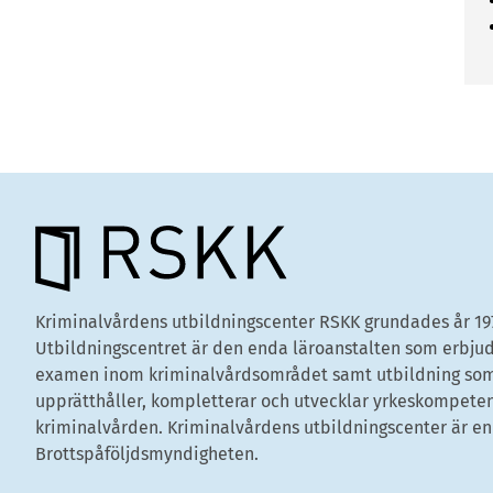
Kriminalvårdens utbildningscenter RSKK grundades år 19
Utbildningscentret är den enda läroanstalten som erbju
examen inom kriminalvårdsområdet samt utbildning so
upprätthåller, kompletterar och utvecklar yrkeskompete
kriminalvården. Kriminalvårdens utbildningscenter är en
Brottspåföljdsmyndigheten.