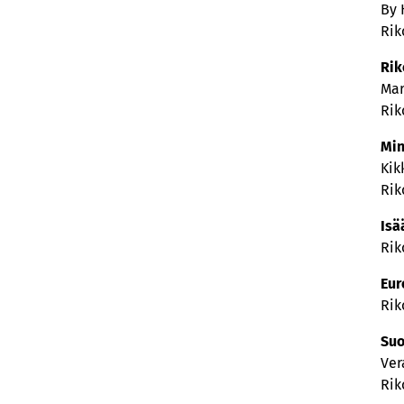
By 
Rik
Rik
Mar
Rik
Min
Kik
Rik
Isä
Rik
Eur
Rik
Suo
Ver
Rik