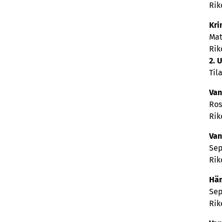
Rik
Kri
Mat
Rik
2. 
Til
Van
Ros
Rik
Van
Sep
Rik
Häm
Sep
Rik