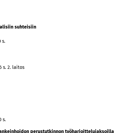
lisiin suhteisiin
 s.
s. 2. laitos
 s.
ankeinhoidon perustutkinnon työharjoittelujaksoilla