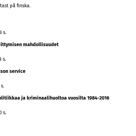
tast på finska.
 s.
liittymisen mahdollisuudet
 s.
ison service
s.
litiikkaa ja kriminaalihuoltoa vuosilta 1984-2016
 s.