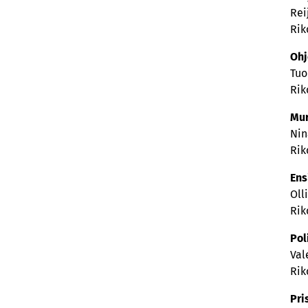
Rei
Rik
Ohj
Tuo
Rik
Mur
Nin
Rik
Ens
Oll
Rik
Pol
Val
Rik
Pri