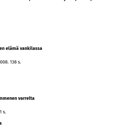
ten elämä vankilassa
008. 138 s.
kymmenen varrelta
 s.
a