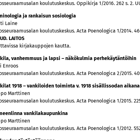
osseuraamusalan koulutuskeskus. Oppikirja 1/2016. 262 s. 2. UU
minologia ja rankaisun sosiologia
ti Laine
osseuraamusalan koulutuskeskus. Acta Poenologica 1/2014. 46
UUD. LAITOS
attavissa kirjakauppojen kautta.
kila, vanhemmuus ja lapsi – näkökulmia perhekäytäntöihin
i Enroos
osseuraamusalan koulutuskeskus. Acta Poenologica 2/2015. 409
kilat 1918 – vankiloiden toiminta v. 1918 sisällissodan aikana
po Marttinen
osseuraamusalan koulutuskeskus. Acta Poenologica 1/2015. 225
eenlinna vankilakaupunkina
po Marttinen
osseuraamusalan koulutuskeskus. Acta Poenologica 1/2012. 552