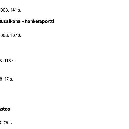
008. 141 s.
usaikana – hankeraportti
008. 107 s.
. 118 s.
. 17 s.
astoa
. 78 s.