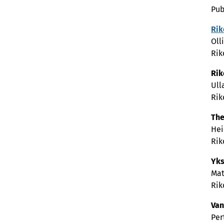
Pub
Rik
Oll
Rik
Rik
Ull
Rik
The
Hei
Rik
Yks
Mat
Rik
Van
Per