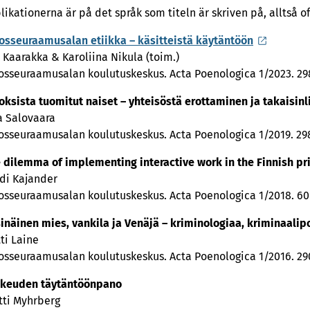
likationerna är på det språk som titeln är skriven på, alltså of
osseuraamusalan etiikka – käsitteistä käytäntöön
i Kaarakka & Karoliina Nikula (toim.)
osseuraamusalan koulutuskeskus. Acta Poenologica 1/2023. 298
oksista tuomitut naiset – yhteisöstä erottaminen ja takaisin
a Salovaara
osseuraamusalan koulutuskeskus. Acta Poenologica 1/2019. 298
 dilemma of implementing interactive work in the Finnish pr
di Kajander
osseuraamusalan koulutuskeskus. Acta Poenologica 1/2018. 60 
inäinen mies, vankila ja Venäjä – kriminologiaa, kriminaalipo
ti Laine
osseuraamusalan koulutuskeskus. Acta Poenologica 1/2016. 290
keuden täytäntöönpano
tti Myhrberg