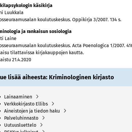
kilapsykologin käsikirja
ni Luukkala
osseuraamusalan koulutuskeskus. Oppikirja 3/2007. 134 s.
minologia ja rankaisun sosiologia
ti Laine
osseuraamusalan koulutuskeskus. Acta Poenologica 1/2007. 416
kaisu tilattavissa kirjakauppojen kautta.
kaistu 21.4.2020
ue lisää aiheesta: Kriminologinen kirjasto
Lainaaminen
Verkkokirjasto Ellibs
Aineistojen ja tiedon haku
Palveluhinnasto
Uutuusluettelo