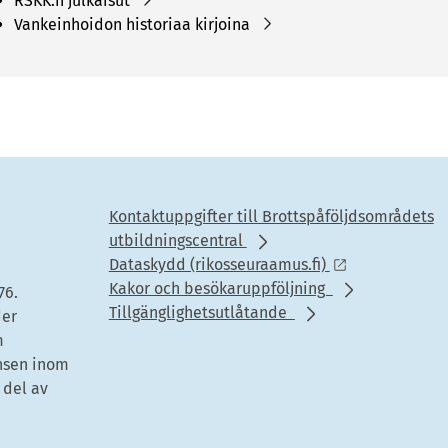
RSKK:n julkaisut
Vankeinhoidon historiaa kirjoina
Kontaktuppgifter till Brottspåföljdsområdets
utbildningscentral
Dataskydd (rikosseuraamus.fi)
Kakor och besökaruppföljning
76.
Tillgänglighetsutlåtande
der
m
nsen inom
 del av