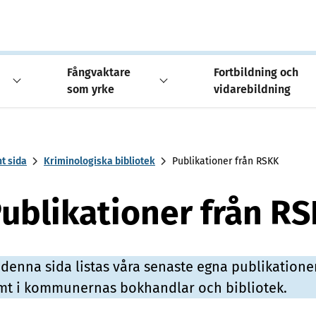
Fångvaktare
Fortbildning och
som yrke
vidarebildning
t sida
Kriminologiska bibliotek
Publikationer från RSKK
ublikationer från R
 denna sida listas våra senaste egna publikationer
mt i kommunernas bokhandlar och bibliotek.