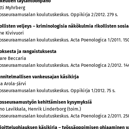
keuden täytäntöönpano
tti Myhrberg
osseuraamusalan koulutuskeskus. Oppikirja 2/2012. 279 s.
ollisten veljeys – kriminologisia näkökulmia rikollisten sosiaa
ne Kivivuori
osseuraamusalan koulutuskeskus. Acta Poenologica 1/2011. 150
oksesta ja rangaistuksesta
are Beccaria
osseuraamusalan koulutuskeskus. Acta Poenologica 2/2012. 146 
nnitelmallisen vankeusajan käsikirja
a Arola-Järvi
osseuraamusalan koulutuskeskus. Oppikirja 1/2012. 75 s.
osseuraamustyön kehittämisen kysymyksiä
no Lavikkala, Henrik Linderborg (toim.)
osseuraamusalan koulutuskeskus. Acta Poenologica 2/2011. 250
joitteluohjauksen käsikirja – työssäoppimisen ohjaaminen v