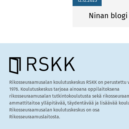
12.12.2025
Ninan blog
Rikosseuraamusalan koulutuskeskus RSKK on perustettu
1976. Koulutuskeskus tarjoaa ainoana oppilaitoksena
rikosseuraamusalan tutkintokoulutusta sekä rikosseura
ammattitaitoa ylläpitävää, täydentävää ja lisäävää koul
Rikosseuraamusalan koulutuskeskus on osa
Rikosseuraamuslaitosta.