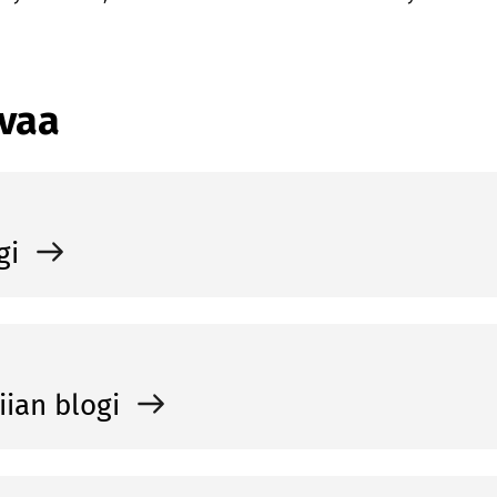
avaa
gi
iian blogi