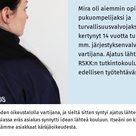
Mira oli aiemmin opi
pukuompelijaksi ja
turvallisuusvalvojak
kertynyt 14 vuotta tu
mm. järjestyksenvalv
vartijana. Ajatus lä
RSKK:n tutkintokoulu
edellisen työtehtävä
en oikeustalolla vartijana, ja sieltä sitten syntyi ajatus läh
siassa eräs asiakas synnytti idean lähteä kouluun. Itseäni on 
etämme asiakkaat käräjäoikeudesta.