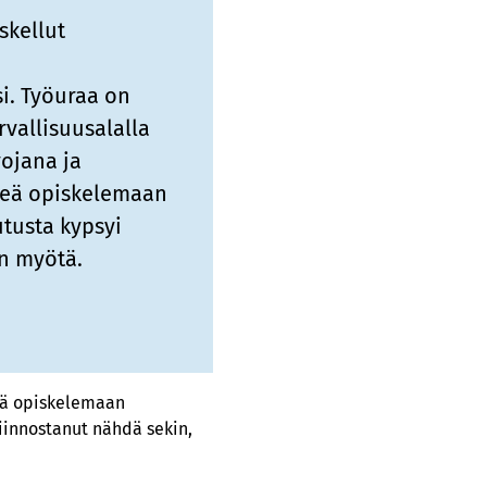
skellut
si. Työuraa on
rvallisuusalalla
ojana ja
hteä opiskelemaan
tusta kypsyi
n myötä.
teä opiskelemaan
kiinnostanut nähdä sekin,