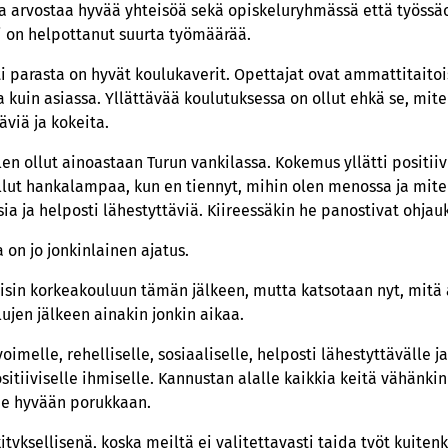
 arvostaa hyvää yhteisöä sekä opiskeluryhmässä että työssä
ki on helpottanut suurta työmäärää.
 parasta on hyvät koulukaverit. Opettajat ovat ammattitaitoi
 kuin asiassa. Yllättävää koulutuksessa on ollut ehkä se, miten
äviä ja kokeita.
en ollut ainoastaan Turun vankilassa. Kokemus yllätti positiivi
ollut hankalampaa, kun en tiennyt, mihin olen menossa ja mite
ia ja helposti lähestyttäviä. Kiireessäkin he panostivat ohjauk
 on jo jonkinlainen ajatus.
kaisin korkeakouluun tämän jälkeen, mutta katsotaan nyt, mitä 
ujen jälkeen ainakin jonkin aikaa.
oimelle, rehelliselle, sosiaaliselle, helposti lähestyttävälle 
itiiviselle ihmiselle. Kannustan alalle kaikkia keitä vähänkin
ee hyvään porukkaan.
tyksellisenä, koska meiltä ei valitettavasti taida työt kuiten