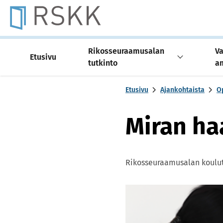
Skip to content -saavutettavuusohje
Rikosseuraamusalan
Va
Etusivu
tutkinto
a
Etusivu
Ajankohtaista
Op
Miran ha
Rikosseuraamusalan koulu