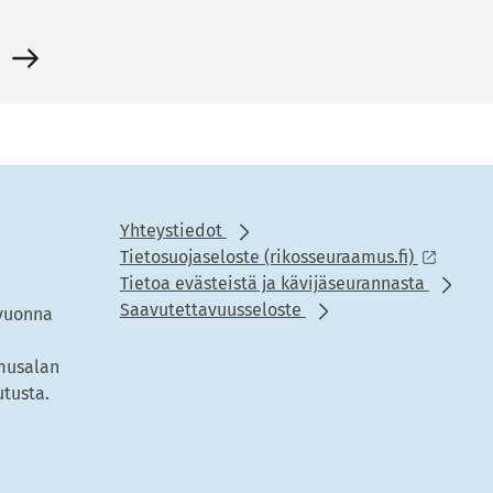
i
Yhteystiedot
Tietosuojaseloste (rikosseuraamus.fi)
Tietoa evästeistä ja kävijäseurannasta
Saavutettavuusseloste
 vuonna
amusalan
utusta.