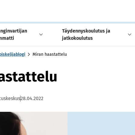
nginvartijan
Täydennyskoulutus ja
mmatti
jatkokoulutus
iskelijablogi
Miran haastattelu
astattelu
tuskeskus
28.04.2022