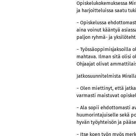
Opiskelukokemuksessa Mira
ja harjoitteluissa saatu tu
− Opiskelussa ehdottomasti
aina voinut kääntyä asiassa
paljon ryhmä- ja yksilöteht
− Työssäoppimisjaksoilla ol
mahtava. Ilman sitä olisi 
Ohjaajat olivat ammattilais
Jatkosuunnitelmista Miralla
− Olen miettinyt, että jat
varmasti maistuvat opiskel
− Ala sopii ehdottomasti av
huumorintajuiselle sekä pos
hyvän työyhteisön ja pääs
− Itse koen työn myös merki