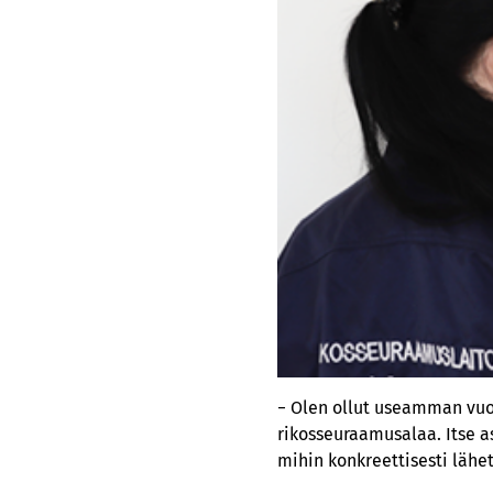
− Olen ollut useamman vuod
rikosseuraamusalaa. Itse a
mihin konkreettisesti läh