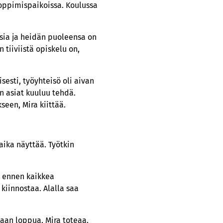
oppimispaikoissa. Koulussa
sia ja heidän puoleensa on
 tiiviistä opiskelu on,
sesti, työyhteisö oli aivan
n asiat kuuluu tehdä.
seen, Mira kiittää.
aika näyttää. Työtkin
ja ennen kaikkea
 kiinnostaa. Alalla saa
kaan loppua, Mira toteaa.