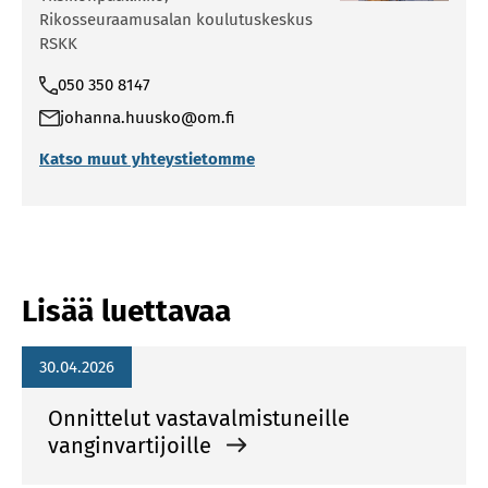
Rikosseuraamusalan koulutuskeskus
RSKK
050 350 8147
johanna.huusko@om.fi
Katso muut yhteystietomme
Lisää luettavaa
30.04.2026
Onnittelut vastavalmistuneille
vanginvartijoille