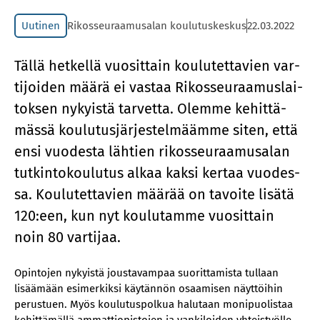
Uutinen
Rikosseuraamusalan koulutuskeskus
22.03.2022
Täl­lä het­kel­lä vuo­sit­tain kou­lu­tet­ta­vien var­
ti­joi­den mää­rä ei vas­taa Ri­kos­seu­raa­mus­lai­
tok­sen ny­kyis­tä tar­vet­ta. Olem­me ke­hit­tä­
mäs­sä kou­lu­tus­jär­jes­tel­määm­me si­ten, että
ensi vuo­des­ta läh­tien ri­kos­seu­raa­musa­lan
tut­kin­to­kou­lu­tus al­kaa kak­si ker­taa vuo­des­
sa. Kou­lu­tet­ta­vien mää­rää on ta­voi­te li­sä­tä
120:een, kun nyt kou­lu­tam­me vuo­sit­tain
noin 80 var­ti­jaa.
Opintojen nykyistä joustavampaa suorittamista tullaan
lisäämään esimerkiksi käytännön osaamisen näyttöihin
perustuen. Myös koulutuspolkua halutaan monipuolistaa