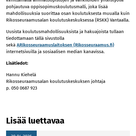
kehittämällä ammattiopistojen ja vankiloiden yhteistyölle
pohjautuva oppisopimuskoulutusmalli, joka lisää
mahdollisuuksia suorittaa osan koulutuksesta muualla kuin
Rikosseuraamusalan koulutuskeskuksessa (RSKK) Vantaalla.
Uusista koulutusmahdollisuuksista ja hakuajoista tullaan
tiedottamaan tällä sivustolla
sekä
A
Rikosseuraamuslaitoksen (Rikosseuraamus.fi)
internetsivuilla ja sosiaalisen median kanavissa.
Lisätiedot:
Hannu Kiehelä
Rikosseuraamusalan koulutuskeskuksen johtaja
p. 050 0687 923
Lisää luettavaa